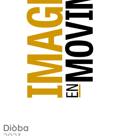
Diòba