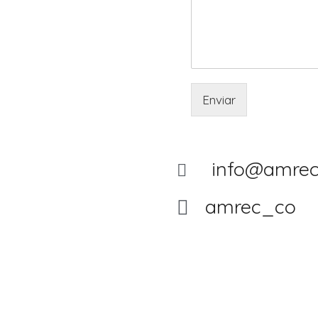
Enviar
info@amrec
amrec_co