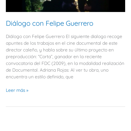
Diálogo con Felipe Guerrero
Diálogo con Felipe Guerrero El siguiente dialogo recoge
apuntes de los trabajos en el cine documental de este
director caleño, y habla sobre su último proyecto en
preproducción: “Corta”, ganador en la reciente
convocatoria del FDC (2009), en la modalidad realización
de Documental. Adriana Rojas: Al ver tu obra, uno
encuentra un estilo definido, que
Leer más »