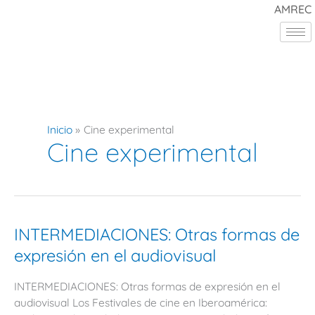
Ir
AMREC
al
contenido
Inicio
Cine experimental
Cine experimental
INTERMEDIACIONES:
INTERMEDIACIONES: Otras formas de
Otras
expresión en el audiovisual
formas
de
INTERMEDIACIONES: Otras formas de expresión en el
expresión
audiovisual Los Festivales de cine en Iberoamérica:
en