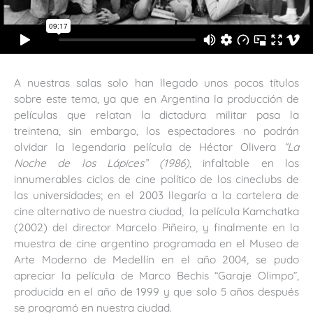
A nuestras salas solo han llegado unos pocos títulos
sobre este tema, ya que en Argentina la producción de
películas que relatan la dictadura militar pasa la
treintena, sin embargo, los espectadores no podrán
olvidar la legendaria película de Héctor Olivera
“La
Noche de los Lápices” (1986),
infaltable en los
innumerables ciclos de cine político de los cineclubs de
las universidades; en el 2003 llegaría a la cartelera de
cine alternativo de nuestra ciudad, la película Kamchatka
(2002) del director Marcelo Piñeiro, y finalmente en la
muestra de cine argentino programada en el Museo de
Arte Moderno de Medellín en el año 2004, se pudo
apreciar la película de Marco Bechis “Garaje Olimpo”,
producida en el año de 1999 y que solo 5 años después
se programó en nuestra ciudad.