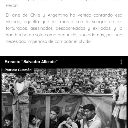
Perón
El cine de Chile y Argentina ha venido contando esa
historia, aquella que los marcó con la sangre de los
torturados, asesinados, desaparecidos y exiliados; y lo
han hecho no solo como denuncia, sino además, por una
necesidad imperiosa de combatir el olvido.