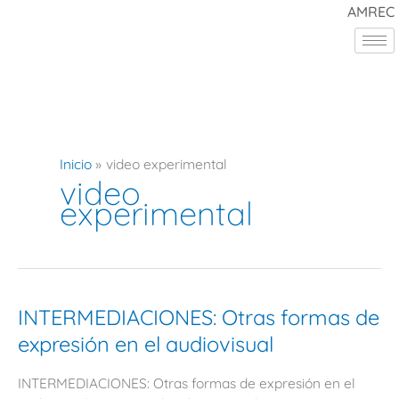
Ir
AMREC
al
contenido
Inicio
video experimental
video
experimental
INTERMEDIACIONES:
INTERMEDIACIONES: Otras formas de
Otras
expresión en el audiovisual
formas
de
INTERMEDIACIONES: Otras formas de expresión en el
expresión