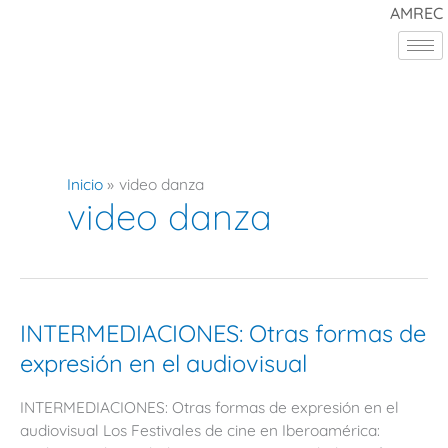
Ir
AMREC
al
contenido
Inicio
video danza
video danza
INTERMEDIACIONES:
INTERMEDIACIONES: Otras formas de
Otras
expresión en el audiovisual
formas
de
INTERMEDIACIONES: Otras formas de expresión en el
expresión
audiovisual Los Festivales de cine en Iberoamérica:
en