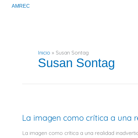
Ir
AMREC
al
contenido
Inicio
Susan Sontag
Susan Sontag
La
imagen
La imagen como crítica a una r
como
crítica
a
La imagen como crítica a una realidad inadvert