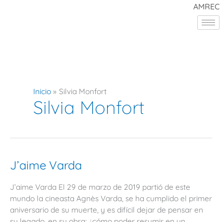
Ir
AMREC
al
contenido
Inicio
Silvia Monfort
Silvia Monfort
J’aime
J’aime Varda
Varda
J’aime Varda El 29 de marzo de 2019 partió de este
mundo la cineasta Agnès Varda, se ha cumplido el primer
aniversario de su muerte, y es difícil dejar de pensar en
su legado, en su obra; ¿cómo poder resumir en un