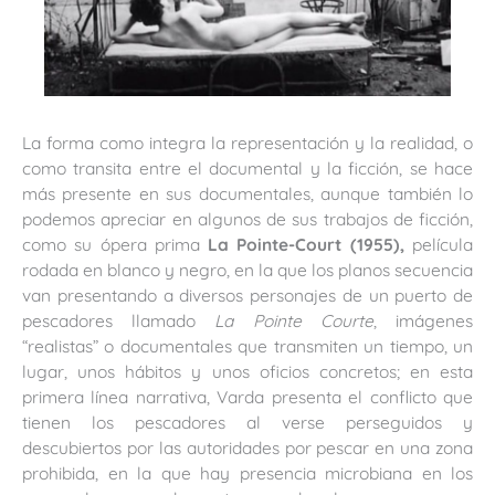
La forma como integra la representación y la realidad, o
como transita entre el documental y la ficción, se hace
más presente en sus documentales, aunque también lo
podemos apreciar en algunos de sus trabajos de ficción,
como su ópera prima
La Pointe-Court (1955),
película
rodada en blanco y negro, en la que los planos secuencia
van presentando a diversos personajes de un puerto de
pescadores llamado
La Pointe Courte
, imágenes
“realistas” o documentales que transmiten un tiempo, un
lugar, unos hábitos y unos oficios concretos; en esta
primera línea narrativa, Varda presenta el conflicto que
tienen los pescadores al verse perseguidos y
descubiertos por las autoridades por pescar en una zona
prohibida, en la que hay presencia microbiana en los