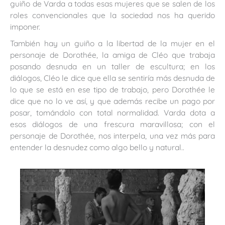
guiño de Varda a todas esas mujeres que se salen de los
roles convencionales que la sociedad nos ha querido
imponer.
También hay un guiño a la libertad de la mujer en el
personaje de Dorothée, la amiga de Cléo que trabaja
posando desnuda en un taller de escultura; en los
diálogos, Cléo le dice que ella se sentiría más desnuda de
lo que se está en ese tipo de trabajo, pero Dorothée le
dice que no lo ve así, y que además recibe un pago por
posar, tomándolo con total normalidad. Varda dota a
esos diálogos de una frescura maravillosa; con el
personaje de Dorothée, nos interpela, una vez más para
entender la desnudez como algo bello y natural..