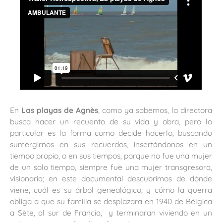
En
Las playas de Agnès
, como ya sabemos, la directora
busca hacer un recuento de su vida y obra, pero lo
particular es la forma como decide hacerlo, buscando
sumergirnos en sus recuerdos, insertándonos en un
tiempo propio, o en sus tiempos, porque no fue una mujer
de un solo tiempo, siempre fue una mujer transgresora,
visionaria; en este documental descubrimos de dónde
viene, cuál es su árbol genealógico, y cómo la guerra
obliga a que su familia se desplazara en 1940 de Bélgica
a Sète, al sur de Francia, y terminaran viviendo en un