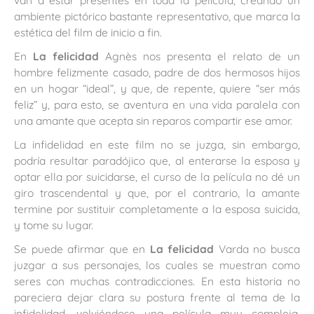
van a estar presentes en toda la película, creando un
ambiente pictórico bastante representativo, que marca la
estética del film de inicio a fin.
En
La felicidad
Agnès nos presenta el relato de un
hombre felizmente casado, padre de dos hermosos hijos
en un hogar “ideal”, y que, de repente, quiere “ser más
feliz” y, para esto, se aventura en una vida paralela con
una amante que acepta sin reparos compartir ese amor.
La infidelidad en este film no se juzga, sin embargo,
podría resultar paradójico que, al enterarse la esposa y
optar ella por suicidarse, el curso de la película no dé un
giro trascendental y que, por el contrario, la amante
termine por sustituir completamente a la esposa suicida,
y tome su lugar.
Se puede afirmar que en
La felicidad
Varda no busca
juzgar a sus personajes, los cuales se muestran como
seres con muchas contradicciones. En esta historia no
pareciera dejar clara su postura frente al tema de la
infidelidad, volviéndose una película muy compleja,