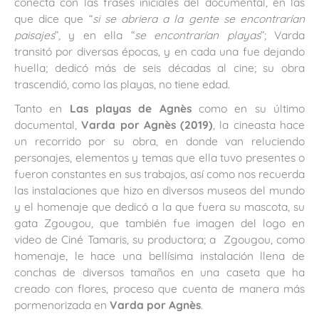
conecta con las frases iniciales del documental, en las
que dice que “
si se abriera a la gente se encontrarían
paisajes
”, y en ella “
se encontrarían playas
”; Varda
transitó por diversas épocas, y en cada una fue dejando
huella; dedicó más de seis décadas al cine; su obra
trascendió, como las playas, no tiene edad.
Tanto en
Las playas de Agnès
como en su último
documental,
Varda por Agnès (2019)
, la cineasta hace
un recorrido por su obra, en donde van reluciendo
personajes, elementos y temas que ella tuvo presentes o
fueron constantes en sus trabajos, así como nos recuerda
las instalaciones que hizo en diversos museos del mundo
y el homenaje que dedicó a la que fuera su mascota, su
gata Zgougou, que también fue imagen del logo en
video de Ciné Tamaris, su productora; a Zgougou, como
homenaje, le hace una bellísima instalación llena de
conchas de diversos tamaños en una caseta que ha
creado con flores, proceso que cuenta de manera más
pormenorizada en
Varda por Agnès
.