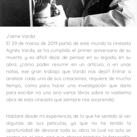
J’aime Varda
El 29 de marzo de 2019 partió de este mundo la cineasta
Agnès Varda, se ha cumplido el primer aniversario de su
muerte, y es difícil dejar de pensar en su legado, en su
obra; ¿cómo poder resumir en un artículo, o en unas
notas, ese gran trabajo que Varda nos dejó? Entrar a
analizar cada una de sus creaciones, requiere de mucho
tiempo, como para hacer una investigación que daría
para escribir no uno sino varios libros sobre la vastísima
obra de esta cineasta que siempre nos sorprendió.
Hablaré desde mi experiencia, de lo que he sentido al ver
algunas de sus películas, ya que no he tenido la
oportunidad de devorar toda su obra, la cual no solo se