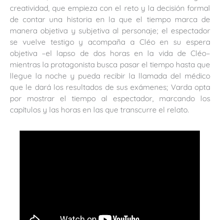
creatividad, que empieza con el reto y la decisión formal
de contar una historia en la que el tiempo marca de
manera objetiva y subjetiva al personaje; el espectador
se vuelve testigo y acompaña a Cléo en su espera
objetiva –el lapso de dos horas en la vida de Cléo–
mientras la protagonista busca pasar el tiempo hasta que
llegue la noche y pueda recibir la llamada del médico
que le dará los resultados de sus exámenes; Varda opta
por mostrar el tiempo al espectador, marcando los
capítulos y las horas en las que transcurre el relato.