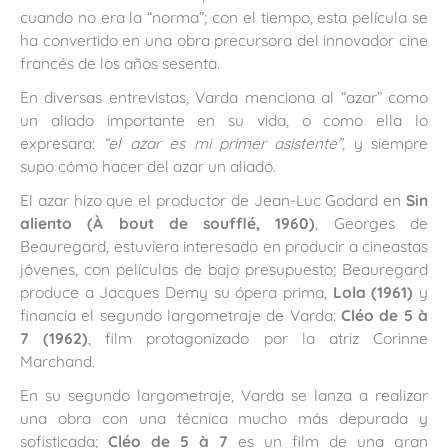
cuando no era la “norma”; con el tiempo, esta película se
ha convertido en una obra precursora del innovador cine
francés de los años sesenta.
En diversas entrevistas, Varda menciona al “azar” como
un aliado importante en su vida, o como ella lo
expresara:
“el azar es mi primer asistente”,
y siempre
supo cómo hacer del azar un aliado.
El azar hizo que el productor de Jean-Luc Godard en
Sin
aliento (À bout de soufflé, 1960)
, Georges de
Beauregard, estuviera interesado en producir a cineastas
jóvenes, con películas de bajo presupuesto; Beauregard
produce a Jacques Demy su ópera prima,
Lola (1961)
y
financia el segundo largometraje de Varda:
Cléo de 5 à
7
(1962)
, film protagonizado por la atriz Corinne
Marchand.
En su segundo largometraje, Varda se lanza a realizar
una obra con una técnica mucho más depurada y
sofisticada;
Cléo de 5 à 7
es un film de una gran