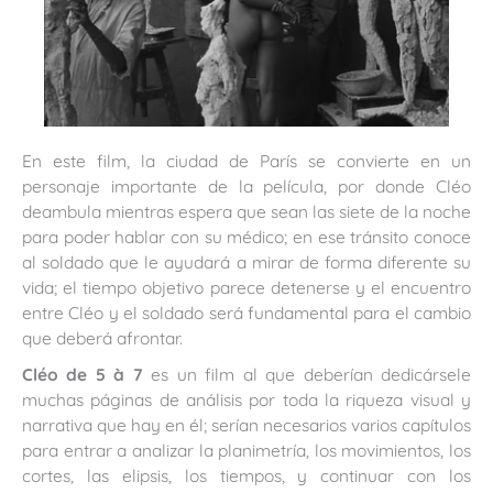
En este film, la ciudad de París se convierte en un
personaje importante de la película, por donde Cléo
deambula mientras espera que sean las siete de la noche
para poder hablar con su médico; en ese tránsito conoce
al soldado que le ayudará a mirar de forma diferente su
vida; el tiempo objetivo parece detenerse y el encuentro
entre Cléo y el soldado será fundamental para el cambio
que deberá afrontar.
Cléo de 5 à 7
es un film al que deberían dedicársele
muchas páginas de análisis por toda la riqueza visual y
narrativa que hay en él; serían necesarios varios capítulos
para entrar a analizar la planimetría, los movimientos, los
cortes, las elipsis, los tiempos, y continuar con los