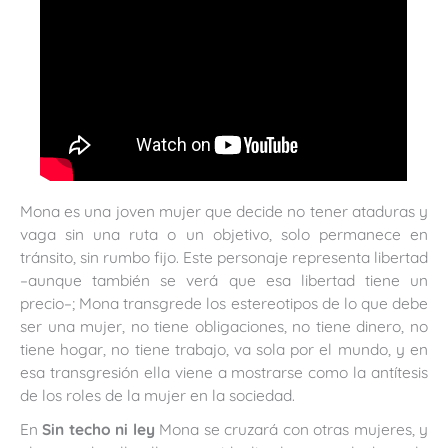
Mona es una joven mujer que decide no tener ataduras y
vaga sin una ruta o un objetivo, solo permanece en
tránsito, sin rumbo fijo. Este personaje representa libertad
–aunque también se verá que esa libertad tiene un
precio–­; Mona transgrede los estereotipos de lo que debe
ser una mujer, no tiene obligaciones, no tiene dinero, no
tiene hogar, no tiene trabajo, va sola por el mundo, y en
esa transgresión ella viene a mostrarse como la antítesis
de los roles de la mujer en la sociedad.
En
Sin techo ni ley
Mona se cruzará con otras mujeres, y