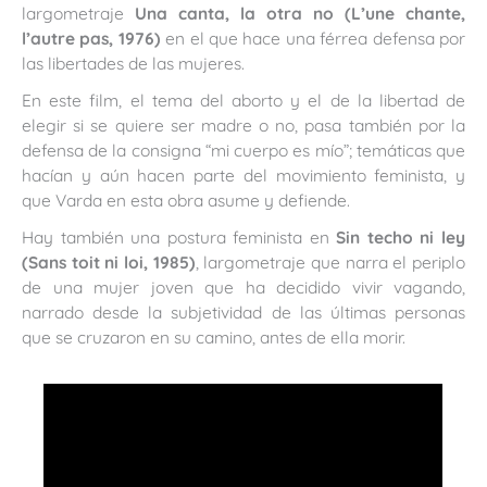
largometraje
Una canta, la otra no (
L’une chante,
l’autre pas,
1976)
en el que hace una férrea defensa por
las libertades de las mujeres.
En este film, el tema del aborto y el de la libertad de
elegir si se quiere ser madre o no, pasa también por la
defensa de la consigna “mi cuerpo es mío”; temáticas que
hacían y aún hacen parte del movimiento feminista, y
que Varda en esta obra asume y defiende.
Hay también una postura feminista en
Sin techo ni ley
(Sans toit ni loi, 1985)
, largometraje que narra el periplo
de una mujer joven que ha decidido vivir vagando,
narrado desde la subjetividad de las últimas personas
que se cruzaron en su camino, antes de ella morir.