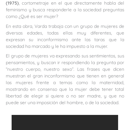
(1975)
, cortometraje en el que directamente habla del
feminismo y busca responderle a la sociedad preguntas
como ¿Qué es ser mujer?
En esta obra, Varda trabaja con un grupo de mujeres de
diversas edades, todas ellas muy diferentes, que
expresan su inconformismo ante las taras que la
sociedad ha marcado y le ha impuesto a la mujer.
El grupo de mujeres va expresando sus sentimientos, sus
pensamientos, y buscan ir respondiendo la pregunta por
“nuestro cuerpo, nuestro sexo”. Las frases que dicen
muestran el gran inconformismo que tienen en general
las mujeres frente a temas como la maternidad,
mostrando en consenso que la mujer debe tener total
libertad de elegir si quiere o no ser madre, y que no
puede ser una imposición del hombre, o de la sociedad.