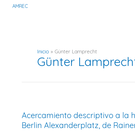
Ir
AMREC
al
contenido
Inicio
Günter Lamprecht
Günter Lamprech
Acercamiento
descriptivo
Acercamiento descriptivo a la h
a
la
Berlin Alexanderplatz, de Rain
historia