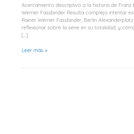
de
Acercamiento descriptivo a la historia de Franz 
Franz
Werner Fassbinder Resulta complejo intentar es
Biberkopf
Rainer Werner Fassbinder, Berlin Alexanderplat
en
reflexionar sobre la serie en su totalidad, y c
Berlin
[…]
Alexanderplatz,
de
Leer más »
Rainer
Werner
Fassbinder