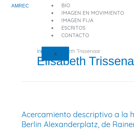
Ir
BIO
AMREC
al
IMAGEN EN MOVIMIENTO
contenido
IMAGEN FIJA
ESCRITOS
CONTACTO
Inicio
Elisabeth Trissenaar
X
Elisabeth Trissena
Acercamiento
descriptivo
Acercamiento descriptivo a la h
a
la
Berlin Alexanderplatz, de Rain
historia