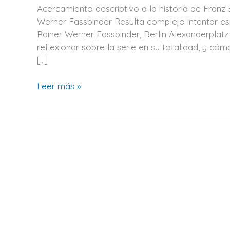
de
Acercamiento descriptivo a la historia de Franz 
Franz
Werner Fassbinder Resulta complejo intentar es
Biberkopf
Rainer Werner Fassbinder, Berlin Alexanderplat
en
reflexionar sobre la serie en su totalidad, y c
Berlin
[…]
Alexanderplatz,
de
Leer más »
Rainer
Werner
Fassbinder