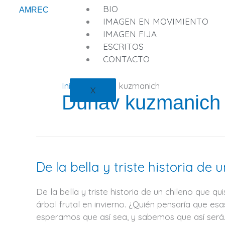
Ir
BIO
AMREC
al
IMAGEN EN MOVIMIENTO
contenido
IMAGEN FIJA
ESCRITOS
CONTACTO
Inicio
Dunav kuzmanich
X
Dunav kuzmanich
De la bella y triste historia de
De
la
bella
De la bella y triste historia de un chileno que 
y
árbol frutal en invierno. ¿Quién pensaría que e
triste
esperamos que así sea, y sabemos que así será