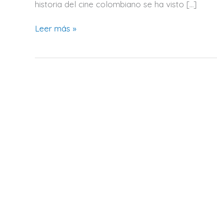
historia
historia del cine colombiano se ha visto […]
de
un
Leer más »
chileno
que
quiso
contarnos