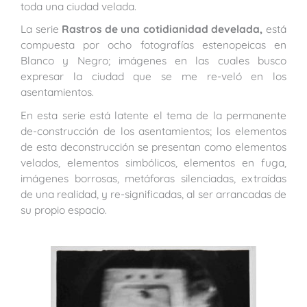
toda una ciudad velada.
La serie
Rastros de una cotidianidad develada,
está
compuesta por ocho fotografías estenopeicas en
Blanco y Negro; imágenes en las cuales busco
expresar la ciudad que se me re-veló en los
asentamientos.
En esta serie está latente el tema de la permanente
de-construcción de los asentamientos; los elementos
de esta deconstrucción se presentan como elementos
velados, elementos simbólicos, elementos en fuga,
imágenes borrosas, metáforas silenciadas, extraídas
de una realidad, y re-significadas, al ser arrancadas de
su propio espacio.